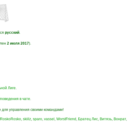
тся
русский
.
влен
2 июля 2017
).
ьной Лиге
.
поведения в чате
.
те для управления своими командами!
RoskoRosko
,
skiilz
,
sparo
,
vassel
,
WorstFriend
,
Братец Лис
,
Витязь
,
Вонрат
,