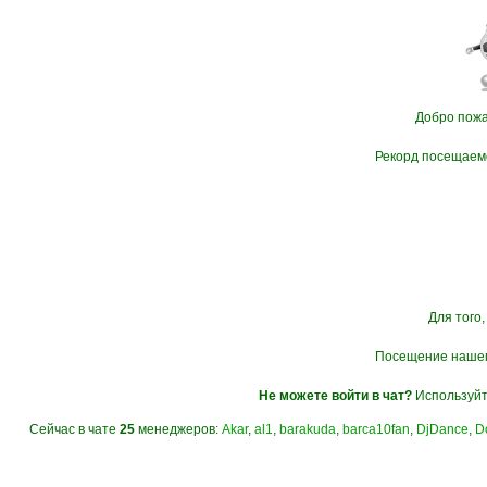
Добро пожа
Рекорд посещаем
Для того,
Посещение нашего
Не можете войти в чат?
Используйте
Сейчас в чате
25
менеджеров:
Akar
,
al1
,
barakuda
,
barca10fan
,
DjDance
,
D