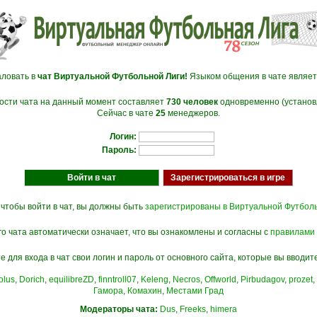
ловать в
чат Виртуальной Футбольной Лиги!
Языком общения в чате являе
ости чата на данный момент составляет
730 человек
одновременно (устано
Сейчас в чате
25
менеджеров.
Логин:
Пароль:
 чтобы войти в чат, вы должны быть
зарегистрированы в Виртуальной Футбол
 чата автоматически означает, что вы ознакомлены и согласны с
правилами 
 для входа в чат свои логин и пароль от основного сайта, которые вы вводи
olus
,
Dorich
,
equilibreZD
,
finntroll07
,
Keleng
,
Necros
,
Offworld
,
Pirbudagov
,
prozet
,
Гамора
,
Комахин
,
Местами Град
Модераторы чата:
Dus
,
Freeks
,
himera